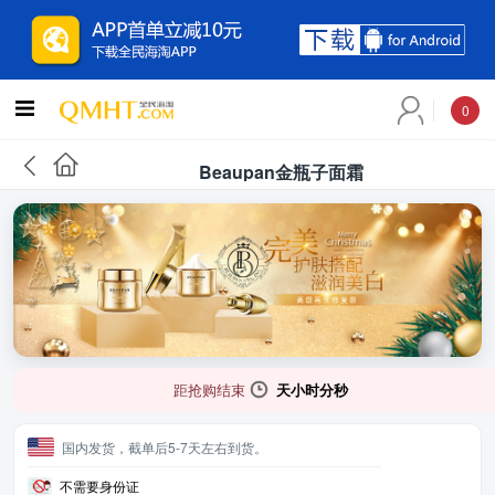
0
Beaupan金瓶子面霜
距抢购结束
天
小时
分
秒
国内发货，截单后5-7天左右到货。
不需要身份证