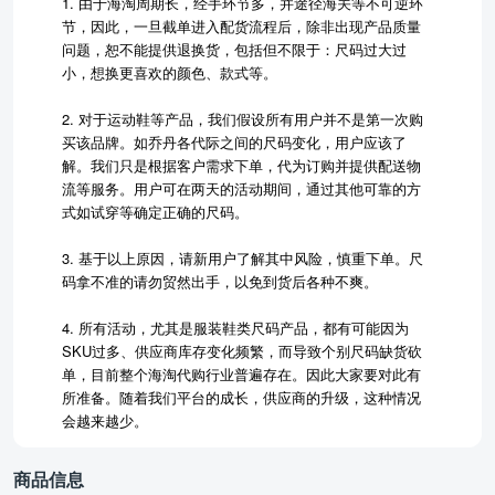
1. 由于海淘周期长，经手环节多，并途径海关等不可逆环
节，因此，一旦截单进入配货流程后，除非出现产品质量
问题，恕不能提供退换货，包括但不限于：尺码过大过
小，想换更喜欢的颜色、款式等。
2. 对于运动鞋等产品，我们假设所有用户并不是第一次购
买该品牌。如乔丹各代际之间的尺码变化，用户应该了
解。我们只是根据客户需求下单，代为订购并提供配送物
流等服务。用户可在两天的活动期间，通过其他可靠的方
式如试穿等确定正确的尺码。
3. 基于以上原因，请新用户了解其中风险，慎重下单。尺
码拿不准的请勿贸然出手，以免到货后各种不爽。
4. 所有活动，尤其是服装鞋类尺码产品，都有可能因为
SKU过多、供应商库存变化频繁，而导致个别尺码缺货砍
单，目前整个海淘代购行业普遍存在。因此大家要对此有
所准备。随着我们平台的成长，供应商的升级，这种情况
会越来越少。
商品信息