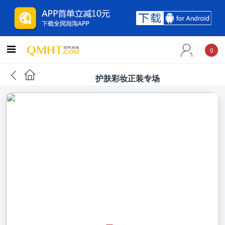
0
护肤彩妆正装专场