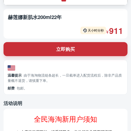
赫莲娜新肌水200ml22年
911
天
小时
分
秒
¥
立即购买
温馨提示
由于海淘物流链条超长，一旦截单进入配货流程后，除非产品质
量概不退货，请慎重下单。
邮费
包邮。
活动说明
全民海淘新用户须知