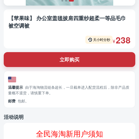
【苹果味】 办公室盖毯披肩四重纱超柔一等品毛巾
被空调被
238
天
小时
分
秒
¥
立即购买
温馨提示
由于海淘物流链条超长，一旦截单进入配货流程后，除非产品质
量概不退货，请慎重下单。
邮费
包邮。
活动说明
全民海淘新用户须知