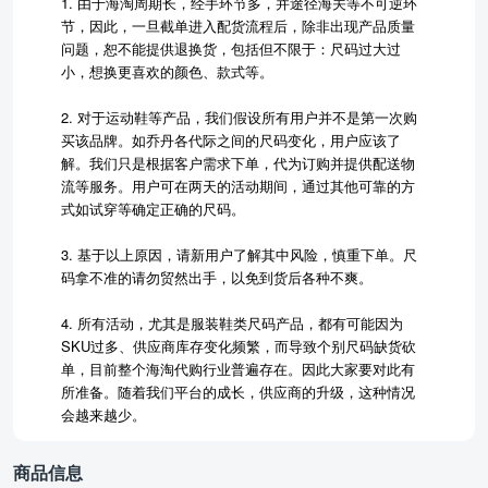
1. 由于海淘周期长，经手环节多，并途径海关等不可逆环
节，因此，一旦截单进入配货流程后，除非出现产品质量
问题，恕不能提供退换货，包括但不限于：尺码过大过
小，想换更喜欢的颜色、款式等。
2. 对于运动鞋等产品，我们假设所有用户并不是第一次购
买该品牌。如乔丹各代际之间的尺码变化，用户应该了
解。我们只是根据客户需求下单，代为订购并提供配送物
流等服务。用户可在两天的活动期间，通过其他可靠的方
式如试穿等确定正确的尺码。
3. 基于以上原因，请新用户了解其中风险，慎重下单。尺
码拿不准的请勿贸然出手，以免到货后各种不爽。
4. 所有活动，尤其是服装鞋类尺码产品，都有可能因为
SKU过多、供应商库存变化频繁，而导致个别尺码缺货砍
单，目前整个海淘代购行业普遍存在。因此大家要对此有
所准备。随着我们平台的成长，供应商的升级，这种情况
会越来越少。
商品信息