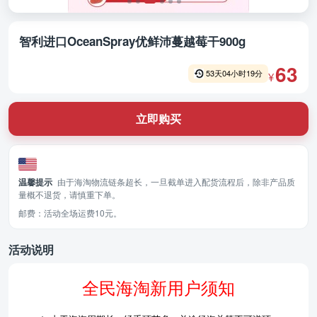
智利进口OceanSpray优鲜沛蔓越莓干900g
63
53
天
04
小时
19
分
¥
立即购买
温馨提示
由于海淘物流链条超长，一旦截单进入配货流程后，除非产品质
量概不退货，请慎重下单。
邮费：活动全场运费10元。
活动说明
全民海淘新用户须知