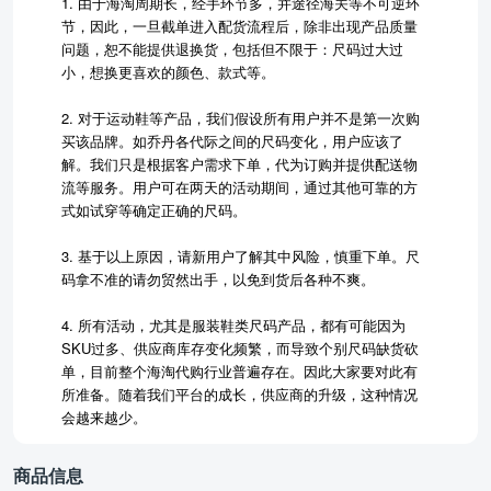
1. 由于海淘周期长，经手环节多，并途径海关等不可逆环
节，因此，一旦截单进入配货流程后，除非出现产品质量
问题，恕不能提供退换货，包括但不限于：尺码过大过
小，想换更喜欢的颜色、款式等。
2. 对于运动鞋等产品，我们假设所有用户并不是第一次购
买该品牌。如乔丹各代际之间的尺码变化，用户应该了
解。我们只是根据客户需求下单，代为订购并提供配送物
流等服务。用户可在两天的活动期间，通过其他可靠的方
式如试穿等确定正确的尺码。
3. 基于以上原因，请新用户了解其中风险，慎重下单。尺
码拿不准的请勿贸然出手，以免到货后各种不爽。
4. 所有活动，尤其是服装鞋类尺码产品，都有可能因为
SKU过多、供应商库存变化频繁，而导致个别尺码缺货砍
单，目前整个海淘代购行业普遍存在。因此大家要对此有
所准备。随着我们平台的成长，供应商的升级，这种情况
会越来越少。
商品信息