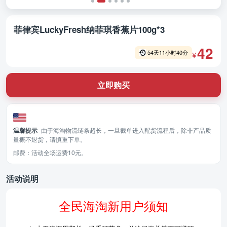
菲律宾LuckyFresh纳菲琪香蕉片100g*3
42
54
天
11
小时
40
分
¥
立即购买
温馨提示
由于海淘物流链条超长，一旦截单进入配货流程后，除非产品质
量概不退货，请慎重下单。
邮费：活动全场运费10元。
活动说明
全民海淘新用户须知