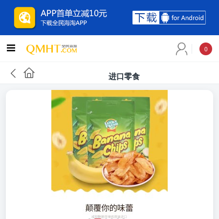
0
进口零食